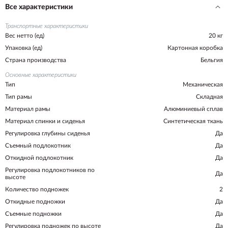
Все характеристики
Транспортные характеристики
Вес нетто (ед)
20 кг
Упаковка (ед)
Картонная коробка
Страна производства
Бельгия
Основные характеристики
Тип
Механическая
Тип рамы
Складная
Материал рамы
Алюминиевый сплав
Материал спинки и сиденья
Синтетическая ткань
Регулировка глубины сиденья
Да
Съемный подлокотник
Да
Откидной подлокотник
Да
Регулировка подлокотников по
Да
высоте
Количество подножек
2
Откидные подножки
Да
Съемные подножки
Да
Регулировка подножек по высоте
Да