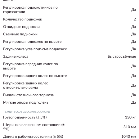
высоте
Регулировка подлокотников по
Да
горизонтали
Количество подножек
2
Откидные подножки
Да
Съемные подножки
Да
Регулировка подножек по высоте
Да
Регулировка угла подъема подножек
Да
Задние колеса
Быстросъёмные
Регулировка передних колес по
Да
высоте
Регулировка задних колес по высоте
Да
Регулировка задних колес
Да
относительно рамы
Рычаги стояночного тормоза
Да
Мягкие опоры под голень
Да
Технические характеристики
Грузоподъемность (± 5%)
130 кг
Ширина в сложенном состоянии (±
310 мм
5%)
Длина в рабочем состоянии (± 5%)
1040 мм