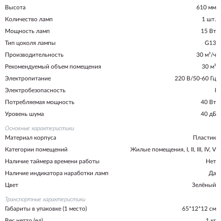
Высота
610 мм
Количество ламп
1 шт.
Мощность ламп
15 Вт
Тип цоколя лампы
G13
Производительность
30 м³/ч
Рекомендуемый объем помещения
30 м³
Электропитание
220 В/50-60 Гц
Электробезопасность
I
Потребляемая мощность
40 Вт
Уровень шума
40 дБ
Основные характеристики
Материал корпуса
Пластик
Категории помещений
Жилые помещения, I, II, III, IV, V
Наличие таймера времени работы
Нет
Наличие индикатора наработки ламп
Да
Цвет
Зелёный
Транспортные характеристики
Габариты в упаковке (1 место)
65*12*12 см
Вес нетто (ед)
1 кг