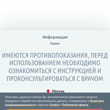
Информация
Сервис
Москва
Пользуясь данным сайтом, Вы автоматически принимаете правила
Copyright 2026 © ООО “Опора”
передачи и обработки персональных данных, оговоренные в
Политике
конфиденциальности
и файлах
Cookie
и
Публичной оферте
.