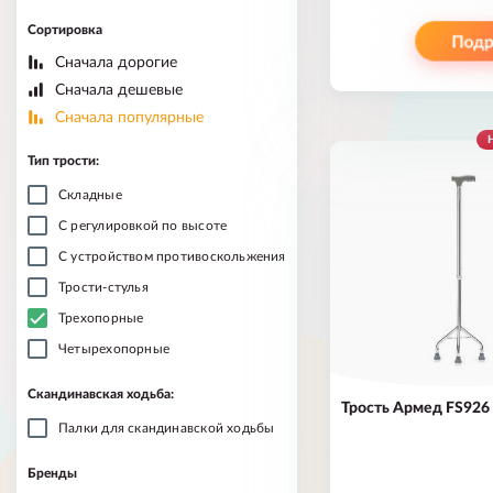
Сортировка
Сначала дорогие
Сначала дешевые
Сначала популярные
Н
Тип трости:
Складные
С регулировкой по высоте
С устройством противоскольжения
Трости-стулья
Трехопорные
Четырехопорные
Скандинавская ходьба:
Трость Армед FS926
Палки для скандинавской ходьбы
Бренды