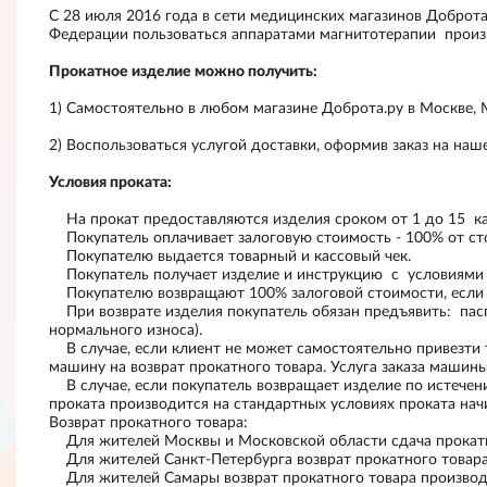
С 28 июля 2016 года в сети медицинских магазинов Доброт
Федерации пользоваться аппаратами магнитотерапии произв
Прокатное изделие можно получить:
1) Самостоятельно в любом магазине Доброта.ру в Москве, 
2) Воспользоваться услугой доставки, оформив заказ на наш
Условия проката:
На прокат предоставляются изделия сроком от 1 до 15 к
Покупатель оплачивает залоговую стоимость - 100% от ст
Покупателю выдается товарный и кассовый чек.
Покупатель получает изделие и инструкцию с условиями 
Покупателю возвращают 100% залоговой стоимости, если с
При возврате изделия покупатель обязан предъявить: паспор
нормального износа).
В случае, если клиент не может самостоятельно привезти тов
машину на возврат прокатного товара. Услуга заказа машины
В случае, если покупатель возвращает изделие по истечени
проката производится на стандартных условиях проката начи
Возврат прокатного товара:
Для жителей Москвы и Московской области сдача прокатног
Для жителей Санкт-Петербурга возврат прокатного товара 
Для жителей Самары возврат прокатного товара производитьс