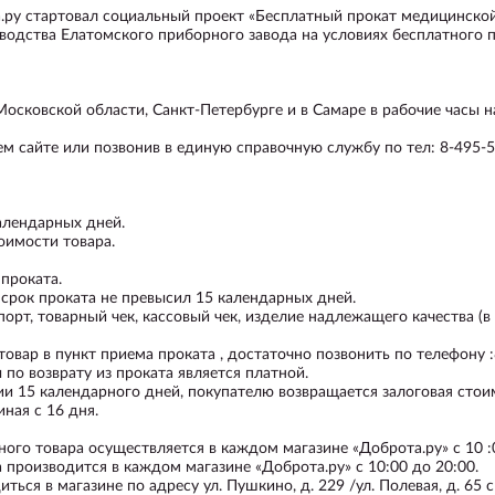
а.ру стартовал социальный проект «Бесплатный прокат медицинско
одства Елатомского приборного завода на условиях бесплатного пр
Московской области, Санкт-Петербурге и в Самаре в рабочие часы 
ем сайте или позвонив в единую справочную службу по тел: 8-495-
алендарных дней.
оимости товара.
проката.
рок проката не превысил 15 календарных дней.
т, товарный чек, кассовый чек, изделие надлежащего качества (в 
ар в пункт приема проката , достаточно позвонить по телефону :8 
 по возврату из проката является платной.
и 15 календарного дней, покупателю возвращается залоговая стои
ная с 16 дня.
о товара осуществляется в каждом магазине «Доброта.ру» с 10 :0
производится в каждом магазине «Доброта.ру» с 10:00 до 20:00.
я в магазине по адресу ул. Пушкино, д. 229 /ул. Полевая, д. 65 с