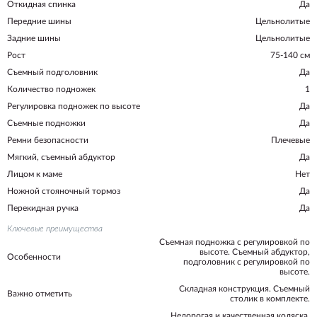
Откидная спинка
Да
Передние шины
Цельнолитые
Задние шины
Цельнолитые
Рост
75-140 см
Съемный подголовник
Да
Количество подножек
1
Регулировка подножек по высоте
Да
Съемные подножки
Да
Ремни безопасности
Плечевые
Мягкий, съемный абдуктор
Да
Лицом к маме
Нет
Ножной стояночный тормоз
Да
Перекидная ручка
Да
Ключевые преимущества
Съемная подножка с регулировкой по
высоте. Съемный абдуктор,
Особенности
подголовник с регулировкой по
высоте.
Складная конструкция. Съемный
Важно отметить
столик в комплекте.
Недорогая и качественная коляска,