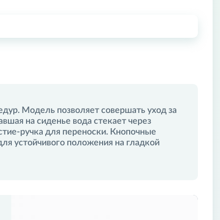
едур. Модель позволяет совершать уход за
Картонная коробка
Ваш город
Москва
шая на сиденье вода стекает через
3,2 кг
рстие-ручка для переноски. Кнопочные
Пункты выдачи
2,9 кг
ля устойчивого положения на гладкой
41*29*40 см
учетную запись или зарегистрируйтесь на сайте.
0.04756 м³
од/Регистрация
430 мм