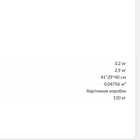
3,2 кг
2,9 кг
41*29*40 см
0.04756 м³
Картонная коробка
110 кг