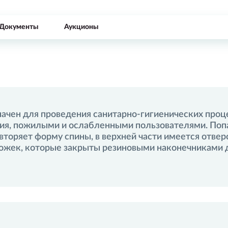
Документы
Аукционы
оргах?
Делайте это с нашей поддержкой!
По предварительному заказу
Все
ая коммерческое предложение
начен для проведения санитарно-гигиенических проц
, пожилыми и ослабленными пользователями. Попав
вторяет форму спины, в верхней части имеется отве
ожек, которые закрыты резиновыми наконечниками д
Чтобы оставить отзыв войдите в свою 
Вх
 менеджер