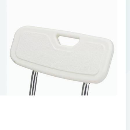
670-770 мм
Товара в Вашем городе нет.
520 мм
110 кг
Выберите
пункт выдачи заказов DPD
360х400 мм
Пластик
Да
На спинке
улировка по высоте. Удобная спинка. Гигиенический вырез в
сиденье.