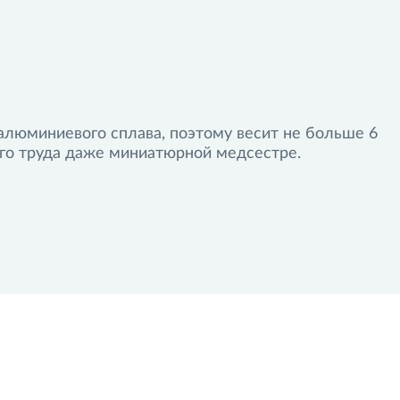
тгрузки товара
тнеров
 алюминиевого сплава, поэтому весит не больше 6
ого труда даже миниатюрной медсестре.
Ручка для переноски. Рег
казу
Пункт самовывоза DPD