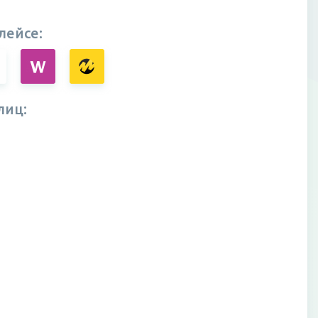
лейсе:
лиц: