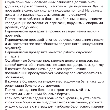
Обувь пожилых и ослабленных пациентов должна быть
удобная, не растоптанная, с нескользящей подошвой. Лучше
проверяйте сами, как скользит подошва по полу! На разных
покрытиях разные подошвы скользят по-разному!
Приучайте ослабленных больных и больных с нарушениями
координации пользоваться перилами, поручнями, опорными
ручками, ходунками;
Периодически проверяйте прочность закрепления перил и
поручней;
Периодически проверяйте качество очков (состояние стекол)
и их соответствие потребностям подопечного (консультация
окулиста);
Периодически проверяйте качество работы слухового
аппарата;
Ослабленные больные, престарелые должны пользоваться
ванной комнатой и туалетом, не закрывая дверь на задвижку;
В комнате больного ночью должен гореть ночник,
позволяющий проснувшемуся человеку сориентироваться в
обстановке;
В комнате больного на видном месте должны быть часы для
ориентации больного во времени;
При угрозе падения больного с кровати пользуйтесь
кроватями, имеющими боковые бортики;
Если есть угроза падения больного с кровати, а установить
кроватные бортики не представляется возможным, уложите
рядом с кроватью матрац для наиболее безопасного падения