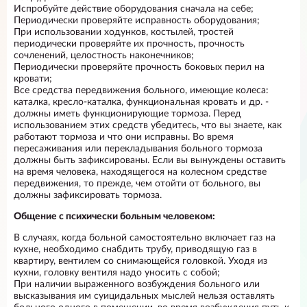
Испробуйте действие оборудования сначала на себе;
Периодически проверяйте исправность оборудования;
При использовании ходунков, костылей, тростей
периодически проверяйте их прочность, прочность
сочленений, целостность наконечников;
Периодически проверяйте прочность боковых перил на
кровати;
Все средства передвижения больного, имеющие колеса:
каталка, кресло-каталка, функциональная кровать и др. -
должны иметь функционирующие тормоза. Перед
использованием этих средств убедитесь, что вы знаете, как
работают тормоза и что они исправны. Во время
пересаживания или перекладывания больного тормоза
должны быть зафиксированы. Если вы вынуждены оставить
на время человека, находящегося на колесном средстве
передвижения, то прежде, чем отойти от больного, вы
должны зафиксировать тормоза.
Общение с психически больным человеком:
В случаях, когда больной самостоятельно включает газ на
кухне, необходимо снабдить трубу, приводящую газ в
квартиру, вентилем со снимающейся головкой. Уходя из
кухни, головку вентиля надо уносить с собой;
При наличии выраженного возбуждения больного или
высказывания им суицидальных мыслей нельзя оставлять