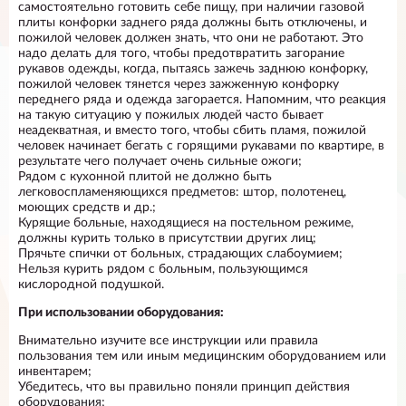
самостоятельно готовить себе пищу, при наличии газовой
плиты конфорки заднего ряда должны быть отключены, и
пожилой человек должен знать, что они не работают. Это
надо делать для того, чтобы предотвратить загорание
рукавов одежды, когда, пытаясь зажечь заднюю конфорку,
пожилой человек тянется через зажженную конфорку
переднего ряда и одежда загорается. Напомним, что реакция
на такую ситуацию у пожилых людей часто бывает
неадекватная, и вместо того, чтобы сбить пламя, пожилой
человек начинает бегать с горящими рукавами по квартире, в
результате чего получает очень сильные ожоги;
Рядом с кухонной плитой не должно быть
легковоспламеняющихся предметов: штор, полотенец,
моющих средств и др.;
Курящие больные, находящиеся на постельном режиме,
должны курить только в присутствии других лиц;
Прячьте спички от больных, страдающих слабоумием;
Нельзя курить рядом с больным, пользующимся
кислородной подушкой.
При использовании оборудования:
Внимательно изучите все инструкции или правила
пользования тем или иным медицинским оборудованием или
инвентарем;
Убедитесь, что вы правильно поняли принцип действия
оборудования;