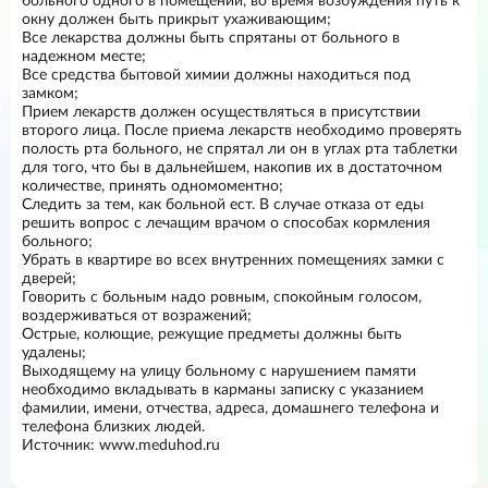
больного одного в помещении, во время возбуждения путь к
окну должен быть прикрыт ухаживающим;
Все лекарства должны быть спрятаны от больного в
надежном месте;
Все средства бытовой химии должны находиться под
замком;
Прием лекарств должен осуществляться в присутствии
второго лица. После приема лекарств необходимо проверять
полость рта больного, не спрятал ли он в углах рта таблетки
для того, что бы в дальнейшем, накопив их в достаточном
количестве, принять одномоментно;
Следить за тем, как больной ест. В случае отказа от еды
решить вопрос с лечащим врачом о способах кормления
больного;
Убрать в квартире во всех внутренних помещениях замки с
дверей;
Говорить с больным надо ровным, спокойным голосом,
воздерживаться от возражений;
Острые, колющие, режущие предметы должны быть
удалены;
Выходящему на улицу больному с нарушением памяти
необходимо вкладывать в карманы записку с указанием
фамилии, имени, отчества, адреса, домашнего телефона и
телефона близких людей.
Источник: www.meduhod.ru