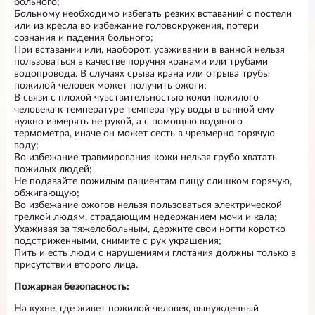
больного;
Больному необходимо избегать резких вставаний с постели
или из кресла во избежание головокружения, потери
сознания и падения больного;
При вставании или, наоборот, усаживании в ванной нельзя
пользоваться в качестве поручня кранами или трубами
водопровода. В случаях срыва крана или отрыва трубы
пожилой человек может получить ожоги;
В связи с плохой чувствительностью кожи пожилого
человека к температуре температуру воды в ванной ему
нужно измерять не рукой, а с помощью водяного
термометра, иначе он может сесть в чрезмерно горячую
воду;
Во избежание травмирования кожи нельзя грубо хватать
пожилых людей;
Не подавайте пожилым пациентам пищу слишком горячую,
обжигающую;
Во избежание ожогов нельзя пользоваться электрической
грелкой людям, страдающим недержанием мочи и кала;
Ухаживая за тяжелобольным, держите свои ногти коротко
подстриженными, снимите с рук украшения;
Пить и есть люди с нарушениями глотания должны только в
присутствии второго лица.
Пожарная безопасность:
На кухне, где живет пожилой человек, вынужденный